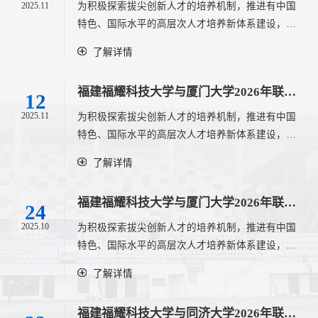
2025.11
为积极探索拔尖创新人才的培养机制，推进有中国
特色、国际水平的高层次人才培养新体系建设，在
教育部的支持下，福建福耀科技大学与同济大学开
了解详情
展2026年联合培养博士研究生项目，合作培养拔尖
科技创新人才。一、 招生计划2026年，福建福耀科
福建福耀科技大学与厦门大学2026年联合培养博士研究生招生通知
技大学与同济大学联合培养博士研究生项目计划招
12
收联合培养博士生18名左右，具体招生名额以教育
2025.11
为积极探索拔尖创新人才的培养机制，推进有中国
部下达为准。录取时学校将视生源状况、学校发展
特色、国际水平的高层次人才培养新体系建设，在
和学科需要等情况对各院系招生计划做适当调整。
教育部的支持下，福建福耀科技大学与厦门大学开
了解详情
二、...
展2026年联合培养博士研究生项目，合作培养拔尖
科技创新人才。一、招生计划2026年，福建福耀科
福建福耀科技大学与厦门大学2026年联合培养硕士研究生招生通知
技大学与厦门大学联合培养博士研究生项目计划招
24
收联合培养博士生约32名，具体招生名额以厦门大
2025.10
为积极探索拔尖创新人才的培养机制，推进有中国
学相关院系网站公布的信息为准。录取时可根据学
特色、国际水平的高层次人才培养新体系建设，在
校实际下达计划和生源情况等调整上述招生计划。
教育部的支持下，福建福耀科技大学与厦门大学开
了解详情
二、招生专业与导师厦门大学拟招生院系所及专业
展2026年联合培养硕士研究生项目，合作培养拔尖
代码与专业名称学习方式福建福耀科技大学联合培
科技创新人才。一、联合培养专业及人数厦门大学
养学院137软件工程系081200计算机科学与技术全日
福建福耀科技大学与同济大学2026年联合培养硕士研究生招生通知
拟招生院系所及专业代码与名称学制拟招生人数