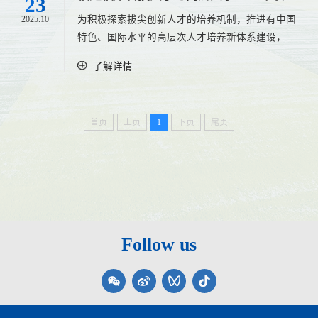
23
制计算与人工智能学院270萨本栋微米纳米科学技术
（含推免）福建福耀科技大学联合培养学院137软件
2025.10
为积极探索拔尖创新人才的培养机制，推进有中国
研究院080201机械制造及其自动化080202机械电子
工程系081200计算机科学与技术全日制5计算与人工
特色、国际水平的高层次人才培养新体系建设，在
工程080203机械设计及理论全日制智造与未来技术
智能学院137软件工程系085405软件工程全日制4计
教育部的支持下，福建福耀科技大学与同济大学开
学院270萨本栋微米纳米科学技术研究院080204车辆
了解详情
算与人工智能学院270萨本栋微米纳米科学技术研究
展2026年联合培养硕士研究生项目，合作培养拔尖
工程全日制运载与智慧交通学院400航空航天学院
院080200机械工程全日制4智造与未来技术学院运载
科技创新人才。一、联培招生专业及人数拟招生学
082500航空宇航科学与技术全日制智造与未来技术
与智慧交通学院400航空航天学院085406控制工程全
科专业名称与代码学习方式同济大学招生学院福建
学院40...
日制3智造与未来技术学院运载与智慧交通学院400
首页
上页
1
下页
尾页
福耀科技大学招生学院拟招生人数（含推免）考试
航空航天学院085407仪器仪表工程全日制1智造与未
科目081200计算机科学与技术全日制计算机科学与
来技术学院400航空航天学院085503航空工程全日制
技术学院（软件学院）计算与人工智能学院5①101
1运载与智慧交通学院400航空航天学院085801电气
思想政治理论②...
工程全日制1运载与智慧交通学院400航空航天学院
085804航空发动机工程全日制1运载与智慧交通学院
45...
Follow us